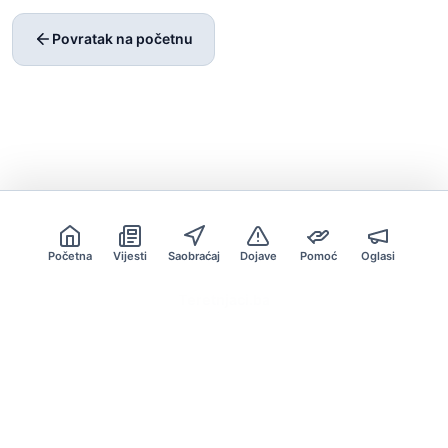
Povratak na početnu
Početna
Vijesti
Saobraćaj
Dojave
Pomoć
Oglasi
Teretnjaci.ba
© 2026 Teretnjaci.ba
Developed by
Medin Turkes
Kontakt