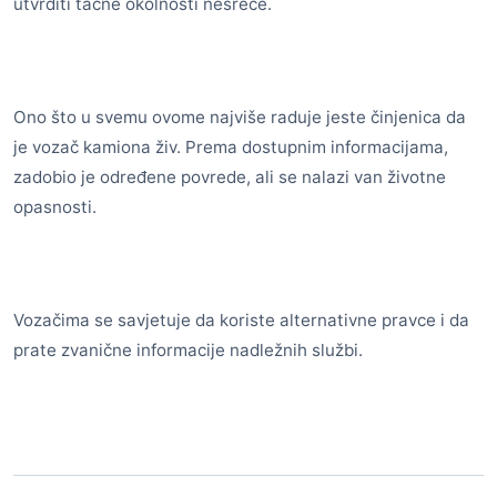
utvrditi tačne okolnosti nesreće.
Ono što u svemu ovome najviše raduje jeste činjenica da
je vozač kamiona živ. Prema dostupnim informacijama,
zadobio je određene povrede, ali se nalazi van životne
opasnosti.
Vozačima se savjetuje da koriste alternativne pravce i da
prate zvanične informacije nadležnih službi.