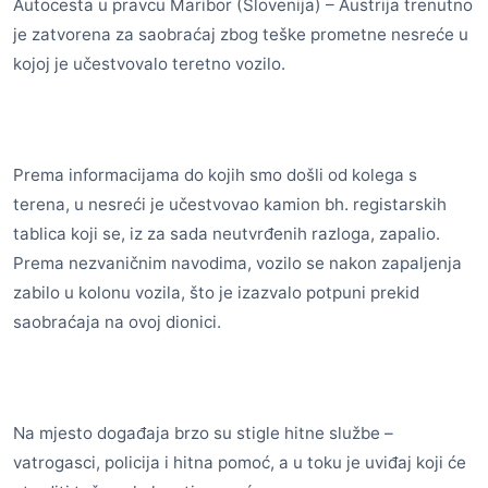
Autocesta u pravcu Maribor (Slovenija) – Austrija trenutno
je zatvorena za saobraćaj zbog teške prometne nesreće u
kojoj je učestvovalo teretno vozilo.
Prema informacijama do kojih smo došli od kolega s
terena, u nesreći je učestvovao kamion bh. registarskih
tablica koji se, iz za sada neutvrđenih razloga, zapalio.
Prema nezvaničnim navodima, vozilo se nakon zapaljenja
zabilo u kolonu vozila, što je izazvalo potpuni prekid
saobraćaja na ovoj dionici.
Na mjesto događaja brzo su stigle hitne službe –
vatrogasci, policija i hitna pomoć, a u toku je uviđaj koji će